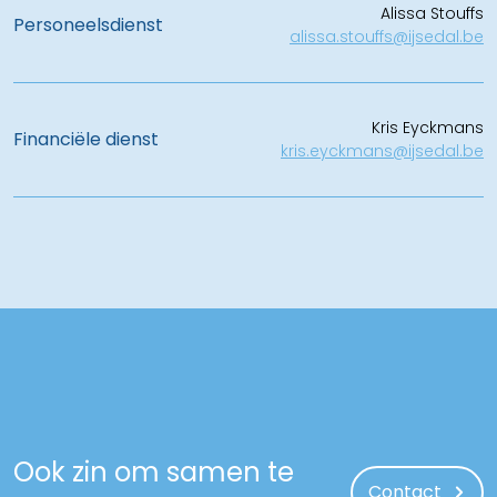
Alissa Stouffs
Personeelsdienst
alissa.stouffs@ijsedal.be
Kris Eyckmans
Financiële dienst
kris.eyckmans@ijsedal.be
Ook zin om samen te
Contact